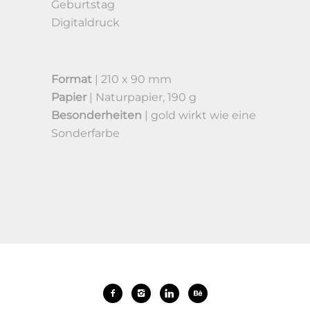
Geburtstag
Digitaldruck
Format
| 210 x 90 mm
Papier
| Naturpapier, 190 g
Besonderheiten
| gold wirkt wie eine
Sonderfarbe